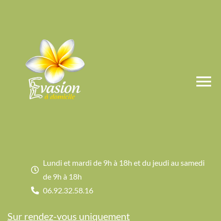
Passer
au
contenu
To
Accueil
Na
Massages et rituels
Lundi et mardi de 9h à 18h et du jeudi au samedi
de 9h à 18h
06.92.32.58.16
Esthétique
Sur rendez-vous uniquement