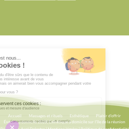
Plaisir d’offrir
Accueil
Massages et rituels
Esthétique
Plaisir d’offrir
Évasion à domicile 2026| Esthétique à domicile sur l'île de la réunion
Réalisé par
Axel Delestre
|
Mentions légales
|
Politique de confidentialité